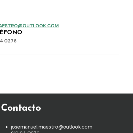
MAESTRO@OUTLOOK.COM
LÉFONO
24 0276
Contacto
josemanuel.maestro@outlook.com