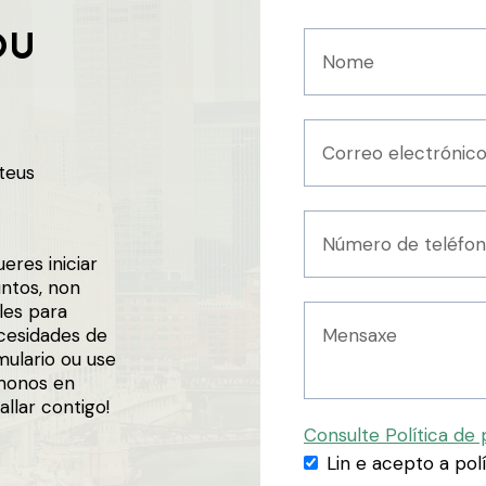
OU
teus
eres iniciar
ntos, non
les para
cesidades de
mulario ou use
monos en
llar contigo!
Consulte Política de 
Lin e acepto a pol