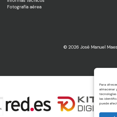
Informas técnicos
Fotografía aérea
© 2026 José Manuel Maes
Para ofrece
almacenar y
tecnologías
las identifi
puede afect